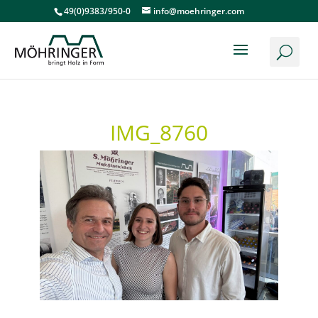
49(0)9383/950-0
info@moehringer.com
IMG_8760