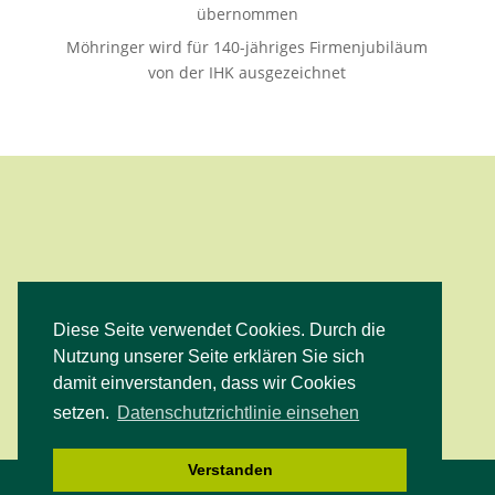
übernommen
Möhringer wird für 140-jähriges Firmenjubiläum
von der IHK ausgezeichnet
Diese Seite verwendet Cookies. Durch die
Facebook
Instagram
YouTube
Nutzung unserer Seite erklären Sie sich
damit einverstanden, dass wir Cookies
setzen.
Datenschutzrichtlinie einsehen
Verstanden
© 2017 Simon Möhringer Anlagenbau GmbH |