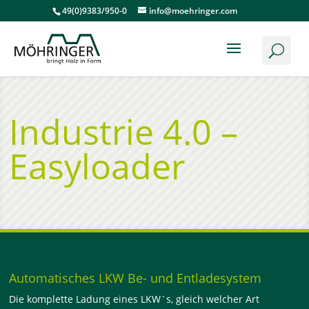
49(0)9383/950-0
info@moehringer.com
Industrie 4.0 –
Easyloader
Automatisches LKW Be- und Entladesystem
Die komplette Ladung eines LKW´s, gleich welcher Art