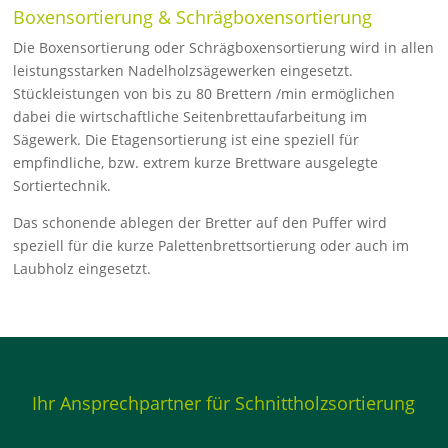
Boxensortierung & Schrägboxensortierung
Die Boxensortierung oder Schrägboxensortierung wird in allen
leistungsstarken Nadelholzsägewerken eingesetzt.
Stückleistungen von bis zu 80 Brettern /min ermöglichen
dabei die wirtschaftliche Seitenbrettaufarbeitung im
Sägewerk. Die Etagensortierung ist eine speziell für
empfindliche, bzw. extrem kurze Brettware ausgelegte
Sortiertechnik.
Das schonende ablegen der Bretter auf den Puffer wird
speziell für die kurze Palettenbrettsortierung oder auch im
Laubholz eingesetzt.
Ihr Ansprechpartner für Schnittholzsortierung