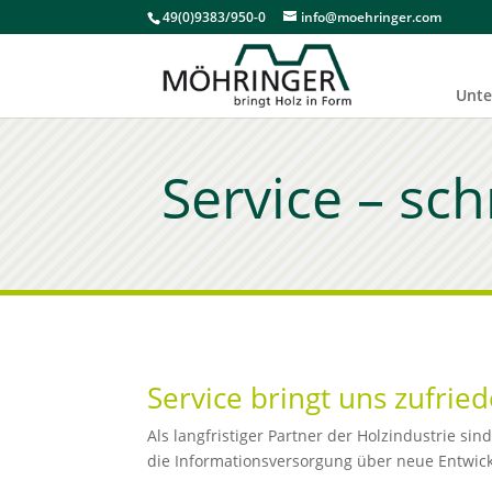
49(0)9383/950-0
info@moehringer.com
Unt
Service – sch
Service bringt uns zufri
Als langfristiger Partner der Holzindustrie s
die Informationsversorgung über neue Entwic