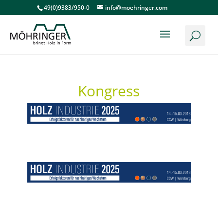
49(0)9383/950-0
info@moehringer.com
Kongress