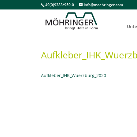
49(0)9383/950-0
info@moehringer.com
Unt
Aufkleber_IHK_Wuerz
Aufkleber_IHK_Wuerzburg_2020