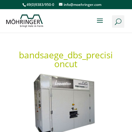
49(0)9383/950-0
info@moehringer.com
bandsaege_dbs_precisi
oncut