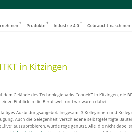
ernehmen
Produkte
Industrie 4.0
Gebrauchtmaschinen
ITKT in Kitzingen
uf dem Gelände des Technologieparks ConneKT in Kitzingen, die B
einen Einblick in die Berufswelt und wir waren dabei.
lfältiges Ausbildungsangebot. Insgesamt 3 Kolleginnen und Kolleg
ügung. Auch die Gelegenheit, verschiedene selbstgefertigte Bautei
ive“ auszuprobieren, wurde rege genutzt. Alle, die nicht dabei s