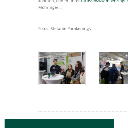
konnten, finden unter
https://www.moehringe
Möhringer…
Fotos: Stefanie Parakenings