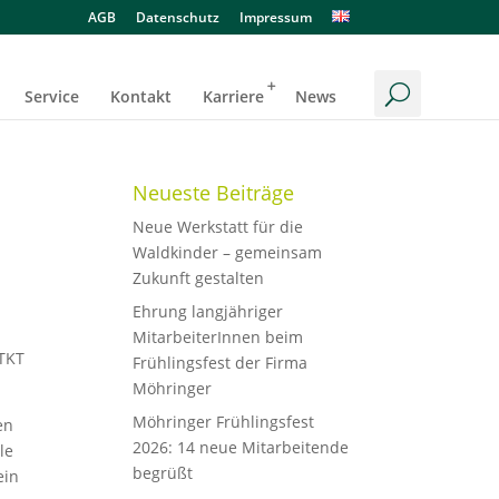
AGB
Datenschutz
Impressum
Service
Kontakt
Karriere
News
Neueste Beiträge
Neue Werkstatt für die
Waldkinder – gemeinsam
Zukunft gestalten
Ehrung langjähriger
MitarbeiterInnen beim
ITKT
Frühlingsfest der Firma
Möhringer
Möhringer Frühlingsfest
en
2026: 14 neue Mitarbeitende
le
begrüßt
ein