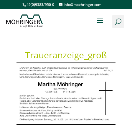
49(0)9383/950-0
info@moehringer.com
Traueranzeige_groß