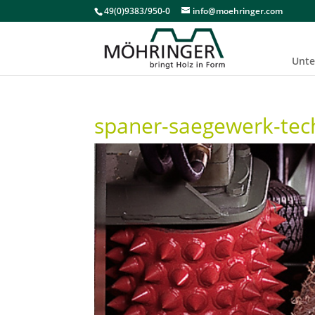
49(0)9383/950-0
info@moehringer.com
Unt
spaner-saegewerk-tec