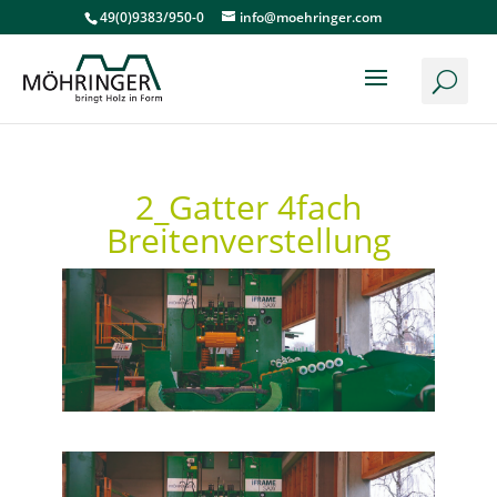
49(0)9383/950-0
info@moehringer.com
2_Gatter 4fach
Breitenverstellung