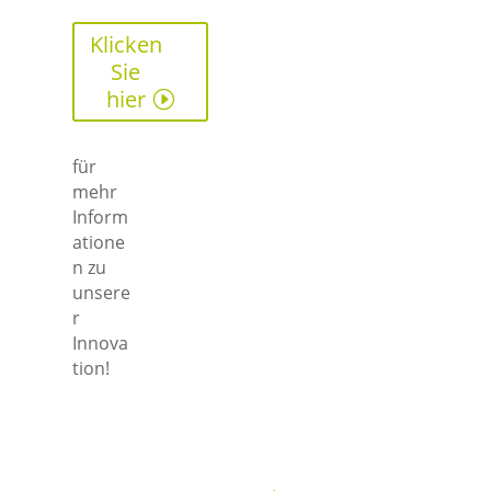
Klicken
Sie
hier
für
mehr
Inform
atione
n zu
unsere
r
Innova
tion!