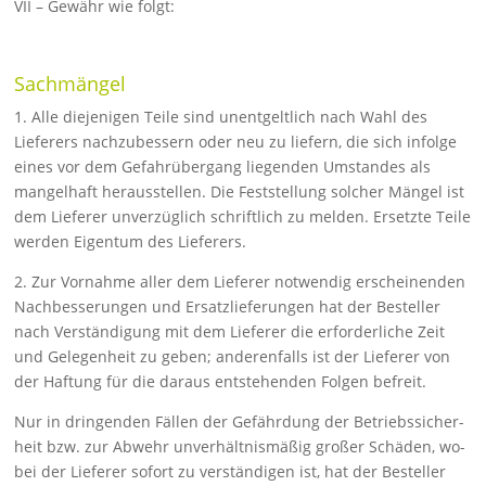
VII – Gewähr wie folgt:
Sachmängel
1. Alle diejenigen Teile sind unentgeltlich nach Wahl des
Lieferers nach­zubessern oder neu zu liefern, die sich infolge
eines vor dem Gefahr­übergang liegenden Umstandes als
mangelhaft herausstel­len. Die Feststellung solcher Mängel ist
dem Lieferer unverzüglich schriftlich zu melden. Ersetzte Teile
werden Ei­gentum des Liefe­rers.
2. Zur Vornahme aller dem Lieferer notwendig erscheinenden
Nach­besserungen und Ersatzlieferungen hat der Besteller
nach Ver­ständi­gung mit dem Lieferer die erforderliche Zeit
und Ge­legenheit zu ge­ben; anderenfalls ist der Lieferer von
der Haf­tung für die dar­aus ent­stehenden Folgen befreit.
Nur in dringenden Fällen der Gefährdung der Betriebssicher­
heit bzw. zur Abwehr unverhältnismäßig großer Schäden, wo­
bei der Lieferer sofort zu verständigen ist, hat der Besteller