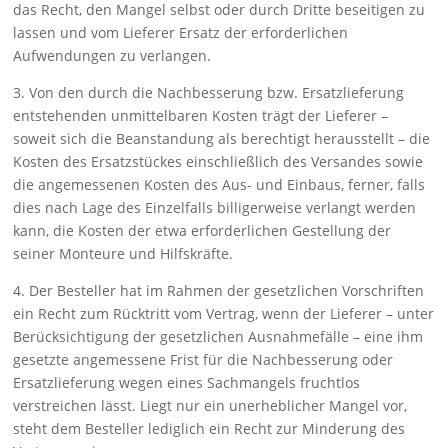
das Recht, den Mangel selbst oder durch Dritte beseitigen zu
las­sen und vom Lieferer Ersatz der erforderlichen
Aufwendungen zu verlangen.
3. Von den durch die Nachbesserung bzw. Ersatzlieferung
ent­ste­hen­den unmittelbaren Kosten trägt der Lieferer –
soweit sich die Beanstan­dung als berechtigt herausstellt – die
Kosten des Ersatz­stückes ein­schließlich des Versandes sowie
die ange­messenen Kosten des Aus- und Einbaus, ferner, falls
dies nach Lage des Ein­zelfalls billigerweise verlangt werden
kann, die Kosten der etwa erforderlichen Gestellung der
seiner Monteure und Hilfskräfte.
4. Der Besteller hat im Rahmen der gesetzlichen Vorschriften
ein Recht zum Rücktritt vom Vertrag, wenn der Lieferer – unter
Be­rücksichtigung der gesetzlichen Ausnahmefälle – eine ihm
ge­setzte angemessene Frist für die Nachbesserung oder
Ersatz­lieferung wegen eines Sach­mangels fruchtlos
verstreichen lässt. Liegt nur ein unerheblicher Man­gel vor,
steht dem Be­steller lediglich ein Recht zur Minderung des