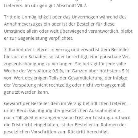
Lieferers. Im übrigen gilt Abschnitt VII.2.
Tritt die Unmöglichkeit oder das Unvermögen während des
An­nahme­verzuges ein oder ist der Besteller für diese
Umstände allein oder weit überwiegend verantwortlich, bleibt
er zur Ge­genleistung verpflichtet.
7. Kommt der Lieferer in Verzug und erwächst dem Besteller
hieraus ein Schaden, so ist er berechtigt, eine pauschale Ver­
zugsentschä­digung zu Verlangen. Sie beträgt für jede volle
Woche der Verspä­tung 0,5 %, im Ganzen aber höchstens 5 %
vom Wert desjenigen Teils der Ge­samtlieferung, der infolge
der Verspätung nicht recht­zeitig oder nicht vertragsgemäß
genutzt werden kann.
Gewährt der Besteller dem im Verzug befindlichen Lieferer –
unter Be­rücksichtigung der gesetzlichen Ausnahmefälle –
nach Fälligkeit eine angemessene Frist zur Leistung und wird
die Frist nicht ein­gehalten, ist der Besteller im Rahmen der
gesetz­lichen Vorschrif­ten zum Rück­tritt berechtigt.