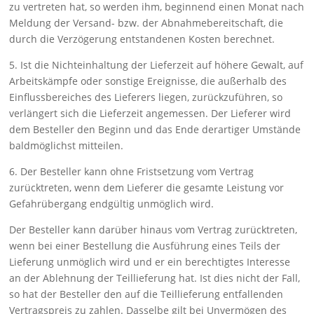
zu vertreten hat, so wer­den ihm, beginnend einen Monat nach
Meldung der Ver­sand- bzw. der Abnah­mebereitschaft, die
durch die Verzöge­rung entstande­nen Kosten be­rechnet.
5. Ist die Nichteinhaltung der Lieferzeit auf höhere Gewalt, auf
Ar­beits­kämpfe oder sonstige Ereignisse, die außerhalb des
Einfluss­bereiches des Lieferers liegen, zurückzuführen, so
verlängert sich die Lieferzeit angemessen. Der Lieferer wird
dem Besteller den Beginn und das Ende derartiger Umstände
baldmöglichst mitteilen.
6. Der Besteller kann ohne Fristsetzung vom Vertrag
zurücktre­ten, wenn dem Lieferer die gesamte Leistung vor
Gefahrüber­gang endgültig un­möglich wird.
Der Besteller kann darüber hinaus vom Vertrag zurücktreten,
wenn bei einer Bestellung die Ausführung eines Teils der
Liefe­rung un­möglich wird und er ein berechtigtes Interesse
an der Ablehnung der Teilliefe­rung hat. Ist dies nicht der Fall,
so hat der Besteller den auf die Teillie­ferung entfallenden
Vertrags­preis zu zahlen. Das­selbe gilt bei Unver­mögen des