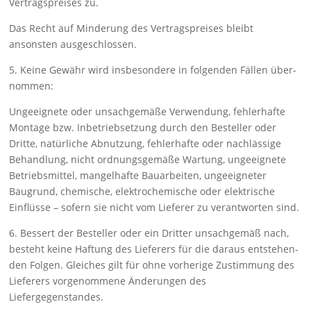
Vertragspreises zu.
Das Recht auf Minderung des Vertragspreises bleibt
ansonsten ausge­schlossen.
5. Keine Gewähr wird insbesondere in folgenden Fällen über­
nom­men:
Ungeeignete oder unsachgemäße Verwendung, fehlerhafte
Mon­tage bzw. Inbetriebsetzung durch den Besteller oder
Dritte, natürli­che Ab­nutzung, fehlerhafte oder nachlässige
Behand­lung, nicht ordnungsge­mäße Wartung, ungeeignete
Betriebs­mittel, mangel­hafte Bauarbeiten, ungeeigneter
Baugrund, che­mische, elektro­chemische oder elektri­sche
Einflüsse – sofern sie nicht vom Lieferer zu verantworten sind.
6. Bessert der Besteller oder ein Dritter unsachgemäß nach,
besteht keine Haftung des Lieferers für die daraus entstehen­
den Folgen. Glei­ches gilt für ohne vorherige Zustimmung des
Lieferers vorge­nommene Änderungen des
Liefergegenstandes.